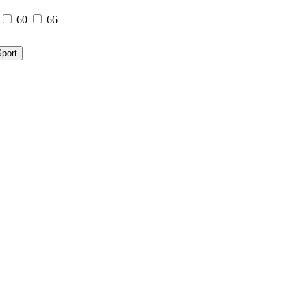
60
66
port